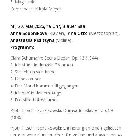
5. Magistrale
Kontrabass: Nikola Meyer
Mi, 20. Mai 2026, 19 Uhr, Blauer Saal
Anna Sdobnikova
(Klavier),
Irina Otto
(Mezzosopran),
Anastasiia Kislitsyna
(Violine)
Programm:
Clara Schumann: Sechs Lieder, Op. 13 (1844)
1. Ich stand in dunkeln Träumen
2. Sie liebten sich beide
3. Liebeszauber
4. Der Mond kommt still gegangen
5. Ich hab’ in deinem Auge
6. Die stille Lotosblume
Pjotr Iljitsch Tschaikowski: Dumka für Klavier, op. 59
(1886)
Pjotr Iljitsch Tschaikowski: Erinnerung an einen geliebten
Ort (Souvenir d
’
un lieu cher) für Violine und Klavier, op. 42