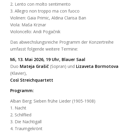
2. Lento con molto sentimento
3. Allegro non troppo ma con fuoco
Violinen: Gaia Primic, Aldina Clarisa Ban
Viola: Maša Krznar
Violoncello: Andi Pogačnik
Das abwechslungsreiche Programm der Konzertreihe
umfasst folgende weitere Termine:
Mi, 13. Mai 2026, 19 Uhr, Blauer Saal
Duo
Mateja Gra
šič
(Sopran) und
Lizaveta Bormotova
(Klavier),
Così Streichquartett
Programm:
Alban Berg: Sieben frühe Lieder (1905-1908)
1. Nacht
2. Schilflied
3. Die Nachtigall
4. Traumgekrönt