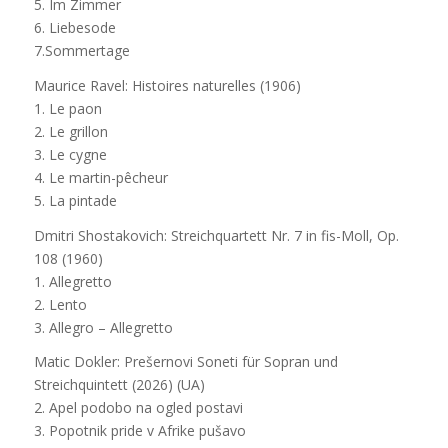
5. Im Zimmer
6. Liebesode
7.Sommertage
Maurice Ravel: Histoires naturelles (1906)
1. Le paon
2. Le grillon
3. Le cygne
4. Le martin-pêcheur
5. La pintade
Dmitri Shostakovich: Streichquartett Nr. 7 in fis-Moll, Op.
108 (1960)
1. Allegretto
2. Lento
3. Allegro – Allegretto
Matic Dokler: Prešernovi Soneti für Sopran und
Streichquintett (2026) (UA)
2. Apel podobo na ogled postavi
3. Popotnik pride v Afrike pušavo