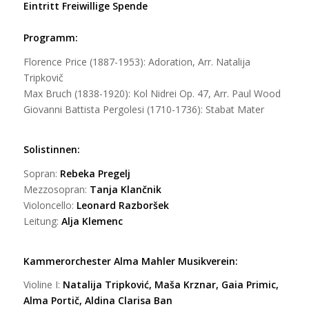
Eintritt Freiwillige Spende
Programm:
Florence Price (1887-1953): Adoration, Arr. Natalija
Tripkovič
Max Bruch (1838-1920): Kol Nidrei Op. 47, Arr. Paul Wood
Giovanni Battista Pergolesi (1710-1736): Stabat Mater
Solistinnen:
Sopran:
Rebeka Pregelj
Mezzosopran:
Tanja Klančnik
Violoncello:
Leonard Razboršek
Leitung:
Alja Klemenc
Kammerorchester Alma Mahler Musikverein:
Violine I:
Natalija Tripković, Maša Krznar, Gaia Primic,
Alma Portič, Aldina Clarisa Ban